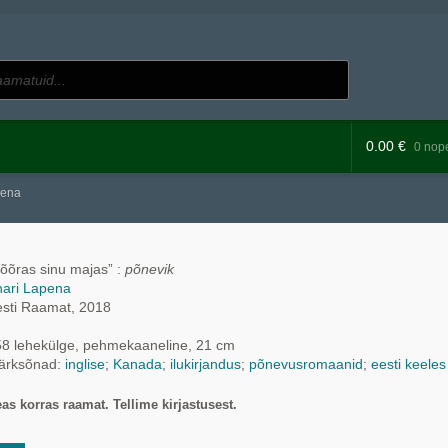
0.00
€
0 nope
pena
õõras sinu majas” :
põnevik
hari Lapena
esti Raamat, 2018
8 lehekülge, pehmekaaneline, 21 cm
ärksõnad:
inglise
;
Kanada
;
ilukirjandus
;
põnevusromaanid
;
eesti keeles
as korras raamat. Tellime kirjastusest.