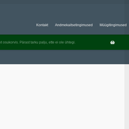
Kontakt
Andmekaitsetingimused
Müügitingimused
t osukorvis. Pärast tarku palju, ette ei ole ühtegi.