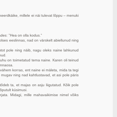
eerdkäike, millele ei näi tulevat lõppu – menuki
ades: ”Hea on olla kodus.”
ses eeslinnas, nad on värskelt abiellunud ning
utot pole ning näib, nagu oleks naine lahkunud
nud.
 kuhu on toimetatud tema naine. Karen oli teinud
linnaosa.
ähem korras, ent naine ei mäleta, mida ta tegi
 mugav ning nad kahtlustavad, et asi pole päris
deb ta, et majas on asju liigutatud. Kõik pole
õputult küsimusi.
ata. Midagi, mille mahavaikimise nimel võiks