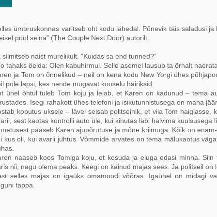
lles ümbruskonnas varitseb oht kodu lähedal. Põnevik täis saladusi ja k
eisel pool seina” (The Couple Next Door) autorilt.
 silmitseb naist murelikult. ”Kuidas sa end tunned?”
o tahaks öelda: Olen kabuhirmul. Selle asemel lausub ta õrnalt naerat
ren ja Tom on õnnelikud – neil on kena kodu New Yorgi ühes põhjapool
il pole lapsi, kes nende mugavat kooselu häiriksid.
t ühel õhtul tuleb Tom koju ja leiab, et Karen on kadunud – tema a
irustades. Isegi rahakott ühes telefoni ja isikutunnistusega on maha jää
stab koputus uksele – lävel seisab politseinik, et viia Tom haiglasse,
arii, sest kaotas kontrolli auto üle, kui kihutas läbi halvima kuulsusega 
netusest pääseb Karen ajupõrutuse ja mõne kriimuga. Kõik on enam-v
i kus oli, kui avarii juhtus. Võmmide arvates on tema mälukaotus väga
uhas.
ren naaseb koos Tomiga koju, et kosuda ja eluga edasi minna. Siin tõ
ris nii, nagu olema peaks. Keegi on käinud majas sees. Ja politseil on l
st selles majas on igaüks omamoodi võõras. Igaühel on midagi varj
guni tappa.