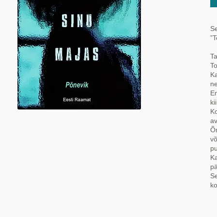
Se
”T
Ta
To
Ka
ne
En
ki
Ko
av
Õn
võ
p
Ka
pä
Se
ko