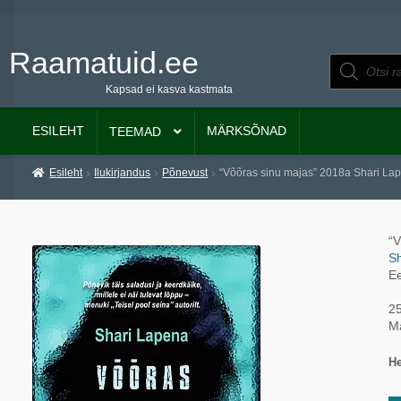
Raamatuid.ee
Liigu
Liigu
Products
search
navigeerimisele
sisu
Kapsad ei kasva kastmata
juurde
ESILEHT
MÄRKSÕNAD
TEEMAD
Esileht
Ilukirjandus
Põnevust
“Võõras sinu majas” 2018a Shari La
“V
S
E
25
M
He