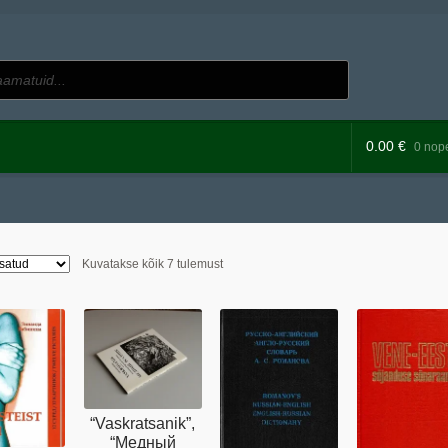
0.00
€
0 nope
Sorditud
Kuvatakse kõik 7 tulemust
uusimate
järgi
“Vaskratsanik”,
“Медный