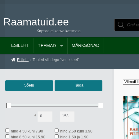
Raamatuid.ee
Liigu
Liigu
Products
search
navigeerimisele
sisu
Kapsad ei kasva kastmata
juurde
ESILEHT
MÄRKSÕNAD
TEEMAD
Esileht
Tooted siltidega “vene keel”
Sõelu
Täida
€
-
Minimum Price
Maximum Price
hind 4.50 kuni 7.90
hind 2.50 kuni 3.90
hind 8.50 kuni 15.90
hind 1.50 ja 1.90