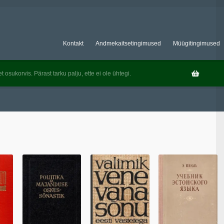
Kontakt
Andmekaitsetingimused
Müügitingimused
t osukorvis. Pärast tarku palju, ette ei ole ühtegi.