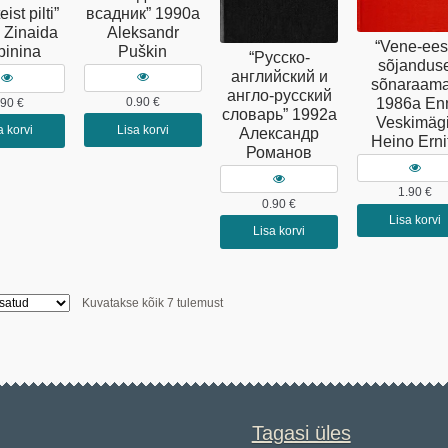
всадник” 1990a
ist pilti”
Aleksandr
 Zinaida
“Vene-ees
Puškin
binina
“Русско-
sõjandus
английский и
sõnaraama
англо-русский
1986a En
0.90
€
.90
€
словарь” 1992a
Veskimägi
Lisa korvi
a korvi
Александр
Heino Erni
Романов
1.90
€
0.90
€
Lisa korvi
Lisa korvi
Sorditud
Kuvatakse kõik 7 tulemust
uusimate
järgi
Tagasi üles