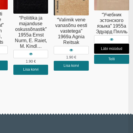
ti
“Учебник
“Poliitika ja
e
“Valimik vene
эстонского
majanduse
t”
vanasõnu eesti
языка” 1955a
oskussõnastik”
n
vastetega”
Эдуард Пялль
1955a Ernst
,
1969a Agnia
Nurm, E. Raiet,
ts
Reitsak
M. Kindl…
Läbi müüdud
1.90
€
Telli
1.90
€
Lisa korvi
Lisa korvi