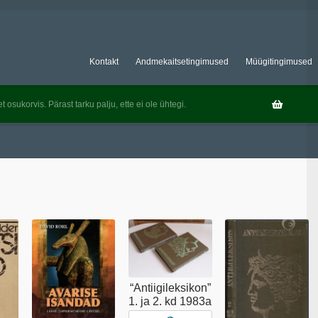
Kontakt
Andmekaitsetingimused
Müügitingimused
t osukorvis. Pärast tarku palju, ette ei ole ühtegi.
“Antiigileksikon”
1. ja 2. kd 1983a