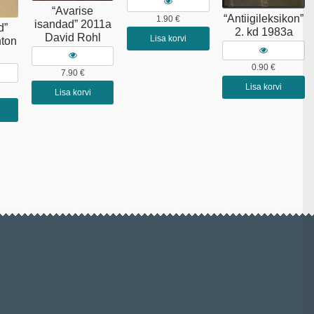
“Avarise
“Antiigileksikon”
1.90
€
isandad” 2011a
d”
2. kd 1983a
David Rohl
Lisa korvi
ton
0.90
€
7.90
€
Lisa korvi
Lisa korvi