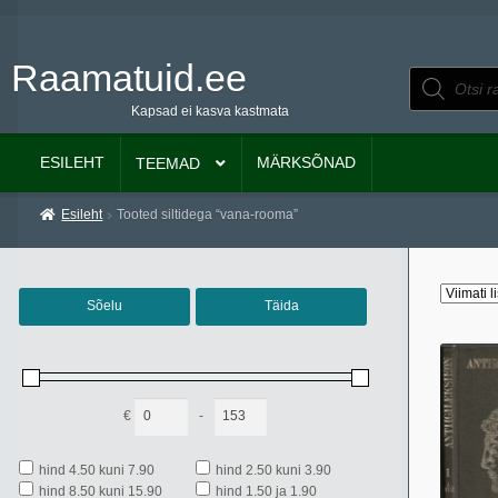
Raamatuid.ee
Liigu
Liigu
Products
search
navigeerimisele
sisu
Kapsad ei kasva kastmata
juurde
ESILEHT
MÄRKSÕNAD
TEEMAD
Esileht
Tooted siltidega “vana-rooma”
Sõelu
Täida
€
-
Minimum Price
Maximum Price
hind 4.50 kuni 7.90
hind 2.50 kuni 3.90
hind 8.50 kuni 15.90
hind 1.50 ja 1.90