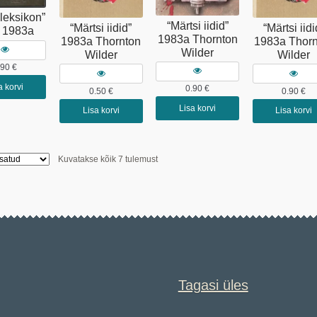
ileksikon”
“Märtsi iidid”
“Märtsi iidid”
“Märtsi iidi
d 1983a
1983a Thornton
1983a Thornton
1983a Thorn
Wilder
Wilder
Wilder
.90
€
a korvi
0.90
€
0.50
€
0.90
€
Lisa korvi
Lisa korvi
Lisa korvi
Sorditud
Kuvatakse kõik 7 tulemust
uusimate
järgi
Tagasi üles