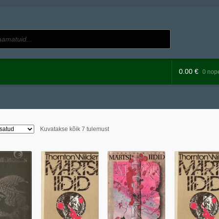
0.00
€
0 nope
Sorditud
Kuvatakse kõik 7 tulemust
uusimate
järgi