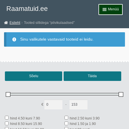
Liigu
Liigu
Raamatuid.ee
Menüü
navigeerimisele
sisu
juurde
Esileht
Esileht
Tooted siltidega “pilvikulaadsed”
Teemad
Sinu valikutele vastavaid tooteid ei leidu.
Allahindlused
Märksõnad
Andmekaitsetingimused
Sõelu
Täida
Müügitingimused
Kontakt
€
-
Minimum Price
Maximum Price
hind 4.50 kuni 7.90
hind 2.50 kuni 3.90
hind 8.50 kuni 15.90
hind 1.50 ja 1.90