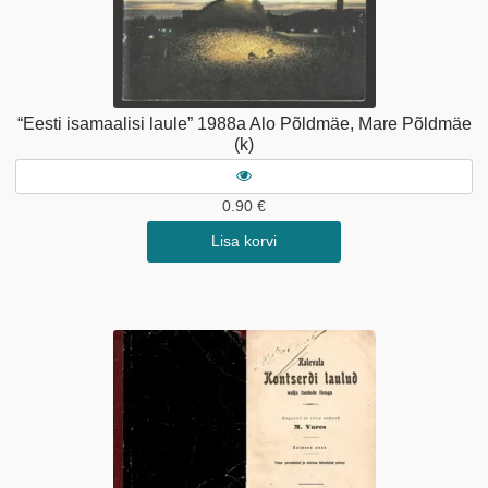
“Eesti isamaalisi laule” 1988a Alo Põldmäe, Mare Põldmäe
(k)
0.90
€
Lisa korvi