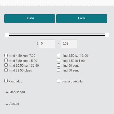
Sõelu
Täida
€
-
Minimum Price
Maximum Price
hind 4.50 kuni 7.90
hind 2.50 kuni 3.90
hind 8.50 kuni 15.90
hind 1.50 ja 1.90
hind 16.50 kuni 31.90
hind 90 senti
hind 32.50 pluss
hind 50 senti
kasutatud
uus ja uuevõitu
Märksõnad
aabitsad
aforismid
aiandus
aimekirjandus
Aastad
ajaloo- ja kultuurimälestised
ajaloolised romaanid
ilmunud 2020.-... a
ilmunud 2010.-19. a
ajalugu
algõpetus