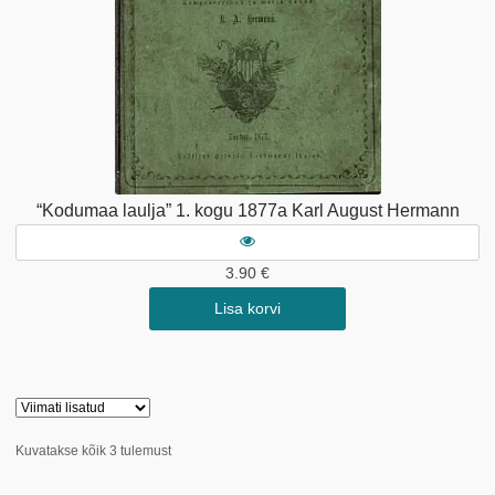
“Kodumaa laulja” 1. kogu 1877a Karl August Hermann
3.90
€
Lisa korvi
Sorditud
Kuvatakse kõik 3 tulemust
uusimate
järgi