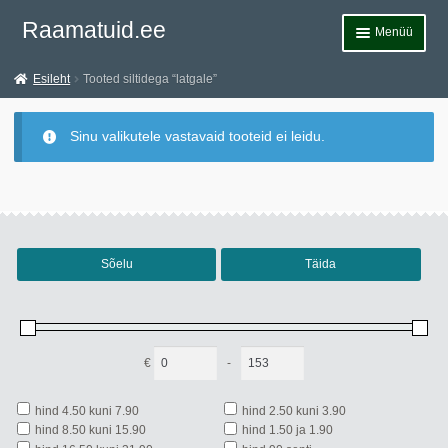
Liigu
Liigu
Raamatuid.ee
Menüü
navigeerimisele
sisu
juurde
Esileht
Esileht
Tooted siltidega “latgale”
Teemad
Sinu valikutele vastavaid tooteid ei leidu.
Allahindlused
Märksõnad
Andmekaitsetingimused
Sõelu
Täida
Müügitingimused
Kontakt
€
-
Minimum Price
Maximum Price
hind 4.50 kuni 7.90
hind 2.50 kuni 3.90
hind 8.50 kuni 15.90
hind 1.50 ja 1.90