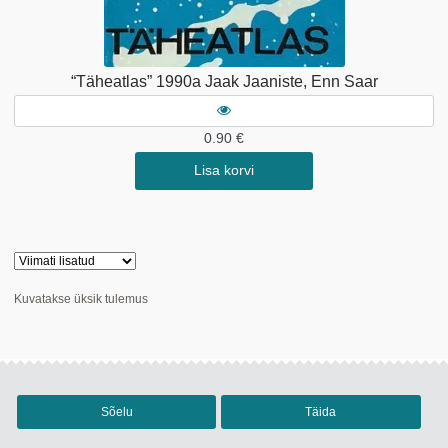
“Täheatlas” 1990a Jaak Jaaniste, Enn Saar
0.90
€
Lisa korvi
Kuvatakse üksik tulemus
Sõelu
Täida