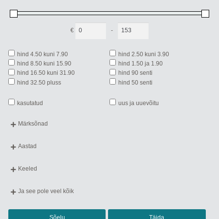
€
-
Minimum Price
Maximum Price
hind 4.50 kuni 7.90
hind 2.50 kuni 3.90
hind 8.50 kuni 15.90
hind 1.50 ja 1.90
hind 16.50 kuni 31.90
hind 90 senti
hind 32.50 pluss
hind 50 senti
kasutatud
uus ja uuevõitu
Märksõnad
aabitsad
aforismid
aiandus
aimekirjandus
Aastad
ajaloo- ja kultuurimälestised
ajaloolised romaanid
ilmunud 2020.-... a
ilmunud 2010.-19. a
ajalugu
algõpetus
ilmunud 2000.-09. a
ilmunud 1990.-99. a
Keeled
alusharidus
ameerika
ilmunud 1980.-89. a
ilmunud 1970.-79. a
eesti keeles
vene keeles
armastusromaanid
artiklikogumikud
ilmunud 1960.-69. a
ilmunud 1950.-59. a
inglise keeles
saksa keeles
Ja see pole veel kõik
arvutamisõpetus
biograafiad
ilmunud 1940.-49. a
ilmunud 1918.-39. a
soome keeles
prantsuse keeles
biograafilised romaanid
cd-plaadid
Ajalugu
ilmunud ...-1917. a
rootsi keeles
hispaania keeles
eesti
eesti keel
Eesti ajalugu
Sõelu
Täida
kreeka keeles
ladina keeles