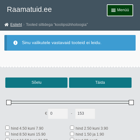
Liigu
Liigu
Raamatuid.ee
Menüü
navigeerimisele
sisu
juurde
Esileht
Esileht
Tooted siltidega “koolipsühholoogia”
Teemad
Sinu valikutele vastavaid tooteid ei leidu.
Allahindlused
Märksõnad
Andmekaitsetingimused
Sõelu
Täida
Müügitingimused
Kontakt
€
-
Minimum Price
Maximum Price
hind 4.50 kuni 7.90
hind 2.50 kuni 3.90
hind 8.50 kuni 15.90
hind 1.50 ja 1.90