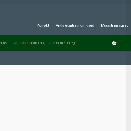
Kontakt
Andmekaitsetingimused
Müügitingimused
t osukorvis. Pärast tarku palju, ette ei ole ühtegi.