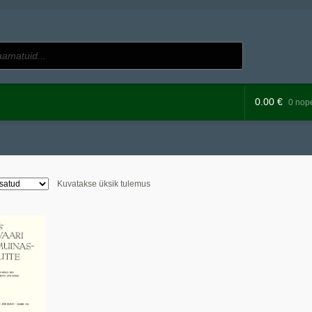
0.00
€
0 nope
Kuvatakse üksik tulemus