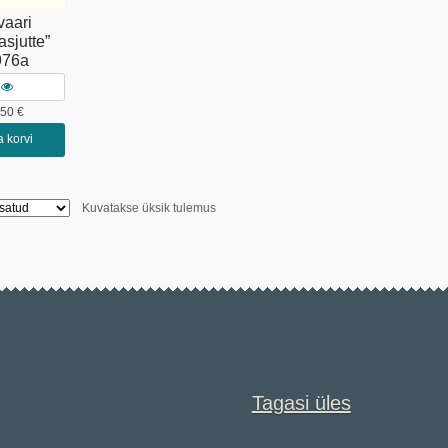
vaari
sjutte”
976a
.50
€
a korvi
Kuvatakse üksik tulemus
Tagasi üles