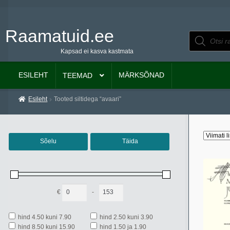
Raamatuid.ee
Liigu
Liigu
Products
search
navigeerimisele
sisu
Kapsad ei kasva kastmata
juurde
ESILEHT
MÄRKSÕNAD
TEEMAD
Esileht
Tooted siltidega “avaari”
Sõelu
Täida
€
-
Minimum Price
Maximum Price
hind 4.50 kuni 7.90
hind 2.50 kuni 3.90
hind 8.50 kuni 15.90
hind 1.50 ja 1.90