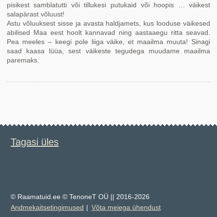
pisikest samblatutti või tillukesi putukaid või hoopis … väikest
salapärast võluust!
Astu võluuksest sisse ja avasta haldjamets, kus looduse väikesed
abilised Maa eest hoolt kannavad ning aastaaegu ritta seavad.
Pea meeles – keegi pole liiga väike, et maailma muuta! Sinagi
saad kaasa lüüa, sest väikeste tegudega muudame maailma
paremaks.
Tagasi üles
© Raamatuid.ee © TenoneT OÜ || 2016-2026
Andmekaitsetingimused
Võta meiega ühendust