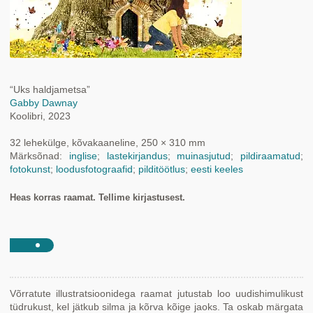
“Uks haldjametsa”
Gabby Dawnay
Koolibri, 2023
32 lehekülge, kõvakaaneline, 250 × 310 mm
Märksõnad:
inglise
;
lastekirjandus
;
muinasjutud
;
pildiraamatud
;
fotokunst
;
loodusfotograafid
;
pilditöötlus
;
eesti keeles
Heas korras raamat. Tellime kirjastusest.
Võrratute illustratsioonidega raamat jutustab loo uudishimulikust
tüdrukust, kel jätkub silma ja kõrva kõige jaoks. Ta oskab märgata