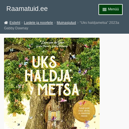
Liigu
Liigu
Raamatuid.ee
Menüü
navigeerimisele
sisu
juurde
Esileht
Esileht
Lastele ja noortele
Muinasjutud
“Uks haldjametsa” 2023a
Gabby Dawnay
Teemad
Allahindlused
Märksõnad
Andmekaitsetingimused
Müügitingimused
Kontakt